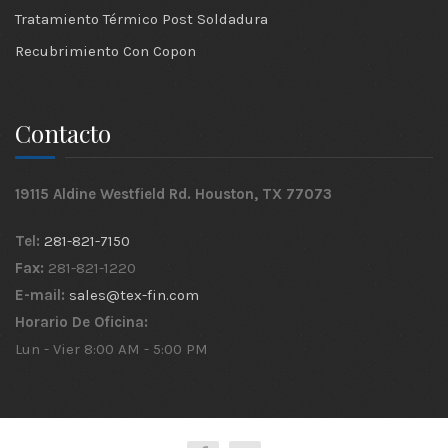
Tratamiento Térmico Post Soldadura
Recubrimiento Con Copon
Contacto
19115 Aldine Westfield Rd. Houston, TX 77073
Tel:
281-821-7150
Fax:
281-821-1220
E-mail:
sales@tex-fin.com
Horario De Oficina:
Lun - Vier 8:00 AM - 5:00 PM