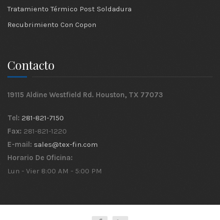
Tratamiento Térmico Post Soldadura
Recubrimiento Con Copon
Contacto
19115 Aldine Westfield Rd. Houston, TX 77073
Tel:
281-821-7150
Fax:
281-821-1220
E-mail:
sales@tex-fin.com
Horario De Oficina:
Lun - Vier 8:00 AM - 5:00 PM